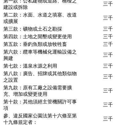
第一款：公私建物或道路、橋樑之
三千
建設或拆除
第二款：水面、水道之填塞、改道
三千
或擴展
第三款：礦物或土石之勘採
三千
第四款：土地之開墾或變更使用
三千
第五款：垂釣魚類或放牧牲畜
三千
第六款：纜車等機械化運輸設備之
三千
興建
第七款：溫泉水源之利用
三千
第八款：廣告、招牌或其他類似物
三千
之設置
第九款：原有工廠之設備需要擴
三千
充、增加或變更使用
第十款：其他須經主管機關許可事
三千
項
參、違反國家公園法第十六條至第
三千
十九條規定者：