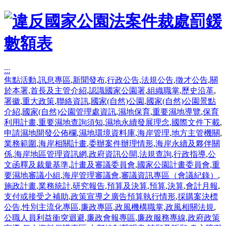
:::
焦點活動
,
訊息專區
,
新聞發布
,
行政公告
,
法規公告
,
徵才公告
,
關
於本署
,
首長及主管介紹
,
認識國家公園署
,
組織職掌
,
歷史沿革
,
署徽
,
重大政策
,
聯絡資訊
,
國家(自然)公園
,
國家(自然)公園景點
介紹
,
國家(自然)公園管理處資訊
,
濕地保育
,
重要濕地導覽
,
保育
利用計畫
,
重要濕地查詢須知
,
濕地永續發展理念
,
國際文件下載
,
申請濕地開發公佈欄
,
濕地環境資料庫
,
海岸管理
,
地方主管機關
,
業務範圍
,
海岸相關計畫
,
委辦案件辦理情形
,
海岸永續及夥伴關
係
,
海岸地區管理資訊網
,
政府資訊公開
,
法規查詢
,
行政指導
,
公
文函釋及裁量基準
,
計畫及審議委員會
,
國家公園計畫委員會
,
重
要濕地審議小組
,
海岸管理審議會
,
審議資訊專區（會議紀錄）
,
施政計畫
,
業務統計
,
研究報告
,
預算及決算
,
預算
,
決算
,
會計月報
,
支付或接受之補助
,
政策宣導之廣告預算執行情形
,
採購案決標
公告
,
性別主流化專區
,
廉政專區
,
政風機構職掌
,
政風相關法規
,
公職人員利益衝突迴避
,
廉政會報專區
,
廉政服務專線
,
政府政策