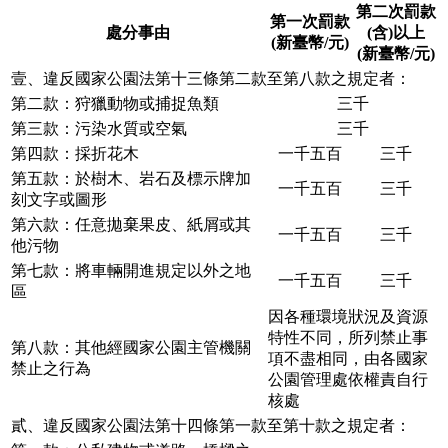
第二次罰款
第一次罰款
處分事由
(含)以上
(新臺幣/元)
(新臺幣/元)
壹、違反國家公園法第十三條第二款至第八款之規定者：
第二款：狩獵動物或捕捉魚類
三千
第三款：污染水質或空氣
三千
第四款：採折花木
一千五百
三千
第五款：於樹木、岩石及標示牌加
一千五百
三千
刻文字或圖形
第六款：任意拋棄果皮、紙屑或其
一千五百
三千
他污物
第七款：將車輛開進規定以外之地
一千五百
三千
區
因各種環境狀況及資源
特性不同，所列禁止事
第八款：其他經國家公園主管機關
項不盡相同，由各國家
禁止之行為
公園管理處依權責自行
核處
貳、違反國家公園法第十四條第一款至第十款之規定者：