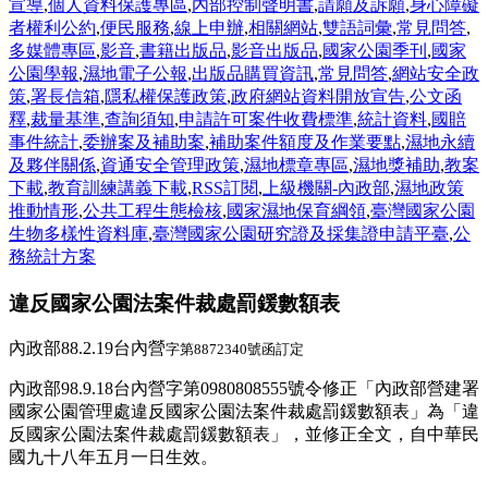
宣導
,
個人資料保護專區
,
內部控制聲明書
,
請願及訴願
,
身心障礙
者權利公約
,
便民服務
,
線上申辦
,
相關網站
,
雙語詞彙
,
常見問答
,
多媒體專區
,
影音
,
書籍出版品
,
影音出版品
,
國家公園季刊
,
國家
公園學報
,
濕地電子公報
,
出版品購買資訊
,
常見問答
,
網站安全政
策
,
署長信箱
,
隱私權保護政策
,
政府網站資料開放宣告
,
公文函
釋
,
裁量基準
,
查詢須知
,
申請許可案件收費標準
,
統計資料
,
國賠
事件統計
,
委辦案及補助案
,
補助案件額度及作業要點
,
濕地永續
及夥伴關係
,
資通安全管理政策
,
濕地標章專區
,
濕地獎補助
,
教案
下載
,
教育訓練講義下載
,
RSS訂閱
,
上級機關-內政部
,
濕地政策
推動情形
,
公共工程生態檢核
,
國家濕地保育綱領
,
臺灣國家公園
生物多樣性資料庫
,
臺灣國家公園研究證及採集證申請平臺
,
公
務統計方案
違反國家公園法案件裁處罰鍰數額表
內政部88.2.19台內營
字第8872340號函訂定
內政部98.9.18台內營字第0980808555號令修正「內政部營建署
國家公園管理處違反國家公園法案件裁處罰鍰數額表」為「違
反國家公園法案件裁處罰鍰數額表」，並修正全文，自中華民
國九十八年五月一日生效。