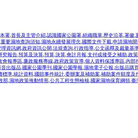
本署
,
首長及主管介紹
,
認識國家公園署
,
組織職掌
,
歷史沿革
,
署徽
,
,
重要濕地查詢須知
,
濕地永續發展理念
,
國際文件下載
,
申請濕地開
管理資訊網
,
政府資訊公開
,
法規查詢
,
行政指導
,
公文函釋及裁量基
研究報告
,
預算及決算
,
預算
,
決算
,
會計月報
,
支付或接受之補助
,
政策
政會報專區
,
廉政服務專線
,
政府政策宣導
,
個人資料保護專區
,
內部
影音出版品
,
國家公園季刊
,
國家公園學報
,
濕地電子公報
,
出版品購
費標準
,
統計資料
,
國賠事件統計
,
委辦案及補助案
,
補助案件額度及
政部
,
濕地政策推動情形
,
公共工程生態檢核
,
國家濕地保育綱領
,
臺