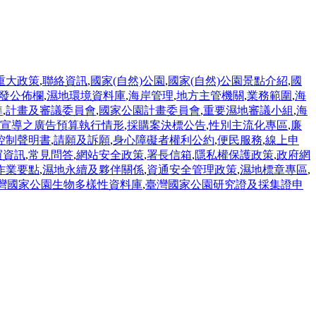
重大政策
,
聯絡資訊
,
國家(自然)公園
,
國家(自然)公園景點介紹
,
國
發公佈欄
,
濕地環境資料庫
,
海岸管理
,
地方主管機關
,
業務範圍
,
海
準
,
計畫及審議委員會
,
國家公園計畫委員會
,
重要濕地審議小組
,
海
宣導之廣告預算執行情形
,
採購案決標公告
,
性別主流化專區
,
廉
控制聲明書
,
請願及訴願
,
身心障礙者權利公約
,
便民服務
,
線上申
買資訊
,
常見問答
,
網站安全政策
,
署長信箱
,
隱私權保護政策
,
政府網
作業要點
,
濕地永續及夥伴關係
,
資通安全管理政策
,
濕地標章專區
,
灣國家公園生物多樣性資料庫
,
臺灣國家公園研究證及採集證申