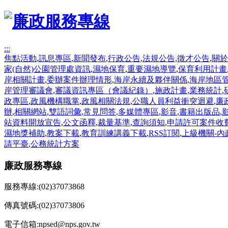
:::
焦點活動
,
訊息專區
,
新聞發布
,
行政公告
,
法規公告
,
徵才公告
,
關於
家(自然)公園管理處資訊
,
濕地保育
,
重要濕地導覽
,
保育利用計畫
岸相關計畫
,
委辦案件辦理情形
,
海岸永續及夥伴關係
,
海岸地區
岸管理審議會
,
審議資訊專區（會議紀錄）
,
施政計畫
,
業務統計
,
政專區
,
政風機構職掌
,
政風相關法規
,
公職人員利益衝突迴避
,
廉
辦
,
相關網站
,
雙語詞彙
,
常見問答
,
多媒體專區
,
影音
,
書籍出版品
,
站資料開放宣告
,
公文函釋
,
裁量基準
,
查詢須知
,
申請許可案件收
濕地獎補助
,
教案下載
,
教育訓練講義下載
,
RSS訂閱
,
上級機關-內
請平臺
,
公務統計方案
廉政服務專線
服務專線
:(02)37073868
傳真號碼
:(02)37073806
電子信箱
:npsed@nps.gov.tw